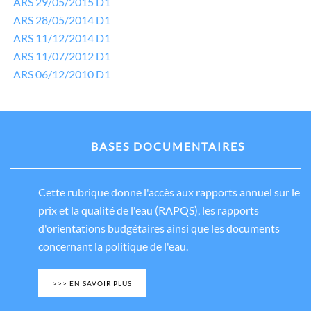
ARS 29/05/2015 D1
ARS 28/05/2014 D1
ARS 11/12/2014 D1
ARS 11/07/2012 D1
ARS 06/12/2010 D1
BASES DOCUMENTAIRES
Cette rubrique donne l'accès aux rapports annuel sur le
prix et la qualité de l'eau (RAPQS), les rapports
d'orientations budgétaires ainsi que les documents
concernant la politique de l'eau.
>>> EN SAVOIR PLUS