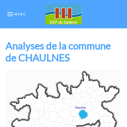
MENU
Analyses de la commune
de CHAULNES