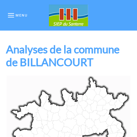
MENU
Analyses de la commune
de BILLANCOURT