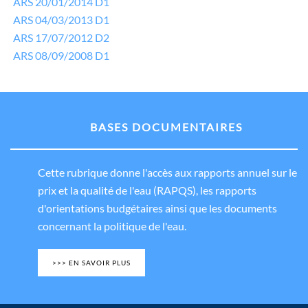
ARS 20/01/2014 D1
ARS 04/03/2013 D1
ARS 17/07/2012 D2
ARS 08/09/2008 D1
BASES DOCUMENTAIRES
Cette rubrique donne l'accès aux rapports annuel sur le
prix et la qualité de l'eau (RAPQS), les rapports
d'orientations budgétaires ainsi que les documents
concernant la politique de l'eau.
>>> EN SAVOIR PLUS