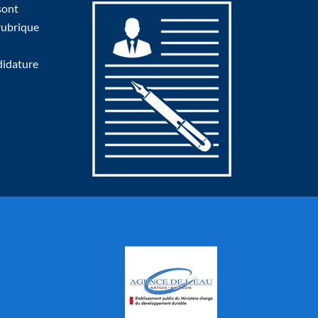
sont
 rubrique
didature