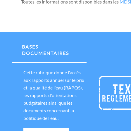
Toutes les informations sont disponibles dans les
MDS
BASES
DOCUMENTAIRES
Cette rubrique donne l'accès
aux rapports annuel sur le prix
et la qualité de l'eau (RAPQS),
les rapports d'orientations
budgétaires ainsi que les
documents concernant la
politique de l'eau.