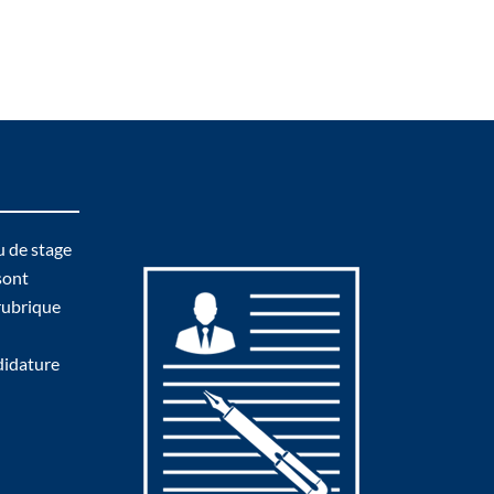
u de stage
sont
 rubrique
didature