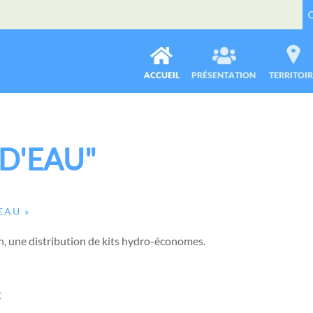
D'EAU"
EAU »
n, une distribution de kits hydro-économes.
C